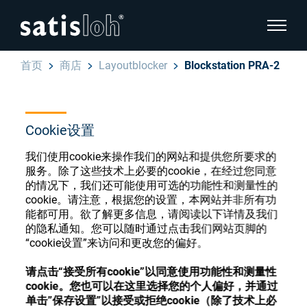
显示页
首页
商店
Layoutblocker
Blockstation PRA-2
隐藏页面导航
汉语
English
Cookie设置
眼镜光学耗材商店
Deutsch
我们使用cookie来操作我们的网站和提供您所要求的
眼镜光学
服务。除了这些技术上必要的cookie，在经过您同意
的情况下，我们还可能使用可选的功能性和测量性的
Español
cookie。请注意，根据您的设置，本网站并非所有功
精密光学
注册或登录以访问您的帐户，并了解我们的各
能都可用。欲了解更多信息，请阅读以下详情及我们
Français
的隐私通知。您可以随时通过点击我们网站页脚的
种眼镜光学耗材
“cookie设置”来访问和更改您的偏好。
我们是谁
请点击“接受所有cookie”以同意使用功能性和测量性
注册
登录
cookie。您也可以在这里选择您的个人偏好，并通过
加入我们
单击”保存设置”以接受或拒绝cookie（除了技术上必