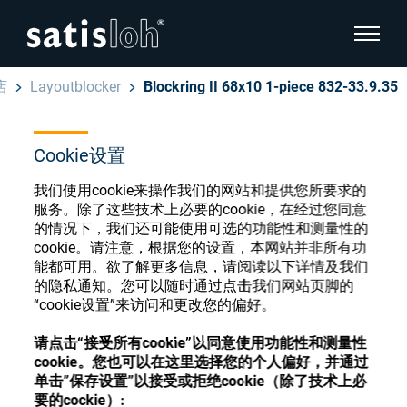
显示页
店
Layoutblocker
Blockring II 68x10 1-piece 832-33.9.35
隐藏页面导航
Cookie设置
汉语
English
眼镜光学耗材商店
我们使用cookie来操作我们的网站和提供您所要求的
Deutsch
服务。除了这些技术上必要的cookie，在经过您同意
眼镜光学
的情况下，我们还可能使用可选的功能性和测量性的
cookie。请注意，根据您的设置，本网站并非所有功
Español
能都可用。欲了解更多信息，请阅读以下详情及我们
精密光学
注册或登录以访问您的帐户，并了解我们的各
的隐私通知。您可以随时通过点击我们网站页脚的
Français
种眼镜光学耗材
“cookie设置”来访问和更改您的偏好。
我们是谁
请点击“接受所有cookie”以同意使用功能性和测量性
cookie。您也可以在这里选择您的个人偏好，并通过
注册
登录
单击”保存设置”以接受或拒绝cookie（除了技术上必
加入我们
要的cockie）: