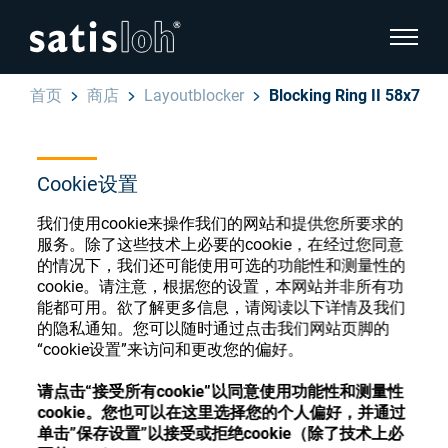
显示页
首页
商店
Layoutblocker
Blocking Ring II 58x7
隐藏页面导航
汉语
English
Cookie设置
眼镜光学耗材商店
我们使用cookie来操作我们的网站和提供您所要求的
Deutsch
眼镜光学
服务。除了这些技术上必要的cookie，在经过您同意
的情况下，我们还可能使用可选的功能性和测量性的
Español
cookie。请注意，根据您的设置，本网站并非所有功
精密光学
能都可用。欲了解更多信息，请阅读以下详情及我们
注册或登录以访问您的帐户，并了解我们的各
的隐私通知。您可以随时通过点击我们网站页脚的
Français
种眼镜光学耗材
“cookie设置”来访问和更改您的偏好。
我们是谁
请点击“接受所有cookie”以同意使用功能性和测量性
注册
登录
cookie。您也可以在这里选择您的个人偏好，并通过
单击”保存设置”以接受或拒绝cookie（除了技术上必
加入我们