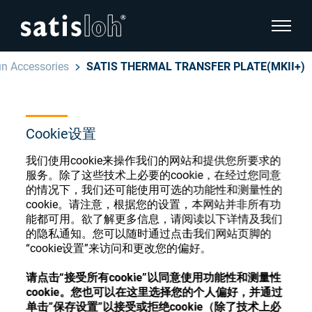
显示页
un Accessories
SATIS THERMAL TRANSFER PLATE(MKII+)
隐藏页面导航
汉语
English
Cookie设置
眼镜光学耗材商店
Deutsch
我们使用cookie来操作我们的网站和提供您所要求的
眼镜光学
服务。除了这些技术上必要的cookie，在经过您同意
的情况下，我们还可能使用可选的功能性和测量性的
Español
cookie。请注意，根据您的设置，本网站并非所有功
精密光学
注册或登录以访问您的帐户，并了解我们的各
能都可用。欲了解更多信息，请阅读以下详情及我们
Français
种眼镜光学耗材
的隐私通知。您可以随时通过点击我们网站页脚的
“cookie设置”来访问和更改您的偏好。
我们是谁
请点击“接受所有cookie”以同意使用功能性和测量性
注册
登录
cookie。您也可以在这里选择您的个人偏好，并通过
加入我们
单击”保存设置”以接受或拒绝cookie（除了技术上必