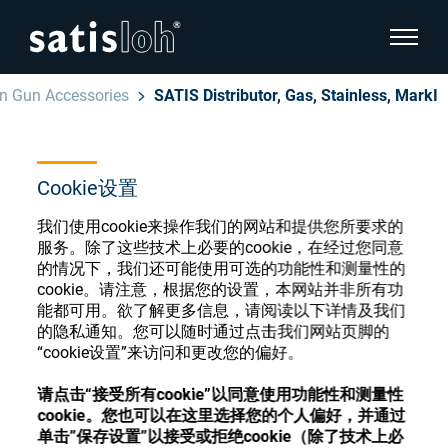
显示页
on Gun Accessories
SATIS Distributor, Gas, Stainless, MarkI
隐藏页面导航
汉语
English
Cookie设置
眼镜光学耗材商店
我们使用cookie来操作我们的网站和提供您所要求的
Deutsch
眼镜光学
服务。除了这些技术上必要的cookie，在经过您同意
的情况下，我们还可能使用可选的功能性和测量性的
Español
cookie。请注意，根据您的设置，本网站并非所有功
精密光学
注册或登录以访问您的帐户，并了解我们的各
能都可用。欲了解更多信息，请阅读以下详情及我们
Français
的隐私通知。您可以随时通过点击我们网站页脚的
种眼镜光学耗材
“cookie设置”来访问和更改您的偏好。
我们是谁
请点击“接受所有cookie”以同意使用功能性和测量性
注册
登录
cookie。您也可以在这里选择您的个人偏好，并通过
加入我们
单击”保存设置”以接受或拒绝cookie（除了技术上必