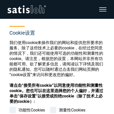
显示页
首页
商店
INVALID(Training, int.,individual)
隐藏页面导航
Cookie设置
我们使用cookie来操作我们的网站和提供您所要求的
汉语
English
服务。除了这些技术上必要的cookie，在经过您同意
眼镜光学耗材商店
的情况下，我们还可能使用可选的功能性和测量性的
Deutsch
cookie。请注意，根据您的设置，本网站并非所有功
眼镜光学
能都可用。欲了解更多信息，请阅读以下详情及我们
的隐私通知。您可以随时通过点击我们网站页脚的
Español
“cookie设置”来访问和更改您的偏好。
精密光学
注册或登录以访问您的帐户，并了解我们的各
Français
种眼镜光学耗材
请点击“接受所有cookie”以同意使用功能性和测量性
cookie。您也可以在这里选择您的个人偏好，并通过
我们是谁
单击”保存设置”以接受或拒绝cookie（除了技术上必
要的cockie）:
注册
登录
功能性Cookies
测量性Cookies
加入我们