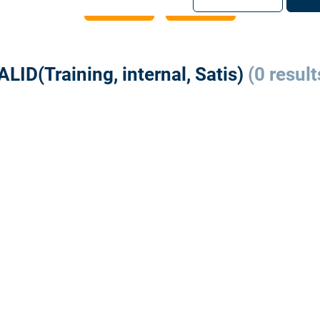
注册
登录
LID(Training, internal, Satis)
(0 result