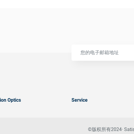
ion Optics
Service
©版权所有2024· Sa