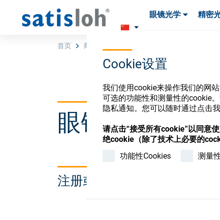
眼镜光学
精密
产品
产品
耗材与工具
耗材与工具
首页
商店
INVALID(Training, internal, Satis)
Cookie设置
汉语
我们使用cookie来操作我们的
可选的功能性和测量性的cook
隐私通知。您可以随时通过点击我们
眼镜光学耗材
眼镜光学
请点击“接受所有cookie”以同
绝cookie（除了技术上必要的cock
精密光学
功能性Cookies
测量性C
注册或登录以访问您的帐户
我们是谁
加入我们