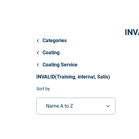
Store
资源
INVA
联系我们
Categories
Coating
Coating Service
INVALID(Training, internal, Satis)
Sort by
Name A to Z