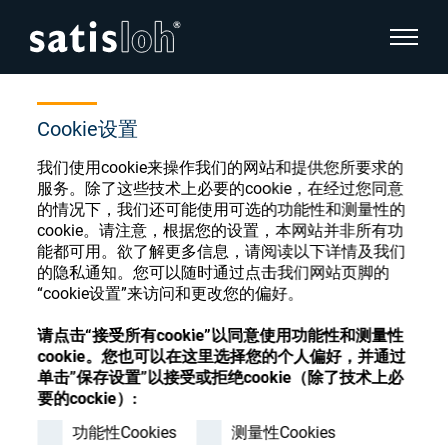
显示页
首页
商店
INVALID(Spare parts)
隐藏页面导航
Cookie设置
我们使用cookie来操作我们的网站和提供您所要求的
汉语
English
服务。除了这些技术上必要的cookie，在经过您同意
眼镜光学耗材商店
的情况下，我们还可能使用可选的功能性和测量性的
Deutsch
cookie。请注意，根据您的设置，本网站并非所有功
眼镜光学
能都可用。欲了解更多信息，请阅读以下详情及我们
的隐私通知。您可以随时通过点击我们网站页脚的
Español
“cookie设置”来访问和更改您的偏好。
精密光学
注册或登录以访问您的帐户，并了解我们的各
Français
种眼镜光学耗材
请点击“接受所有cookie”以同意使用功能性和测量性
cookie。您也可以在这里选择您的个人偏好，并通过
我们是谁
单击”保存设置”以接受或拒绝cookie（除了技术上必
要的cockie）:
注册
登录
功能性Cookies
测量性Cookies
加入我们