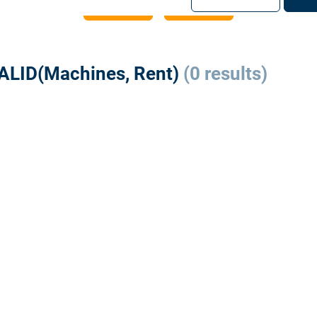
注册
登录
ALID(Machines, Rent)
(0 results)