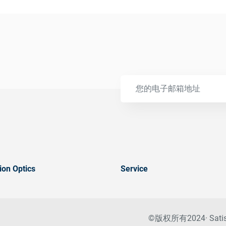
ion Optics
Service
©版权所有2024· Sa