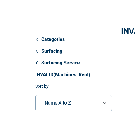
Store
资源
INV
联系我们
Categories
Surfacing
Surfacing Service
INVALID(Machines, Rent)
Sort by
Name A to Z