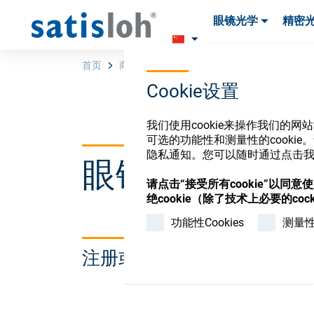
眼镜光学
精密
产品
产品
耗材与工具
耗材与工具
首页
商店
INVALID(Machines, Rent)
Cookie设置
汉语
我们使用cookie来操作我们的
可选的功能性和测量性的cook
隐私通知。您可以随时通过点击我们
眼镜光学耗材
眼镜光学
请点击“接受所有cookie”以同
绝cookie（除了技术上必要的cock
精密光学
功能性Cookies
测量性C
注册或登录以访问您的帐户
我们是谁
加入我们