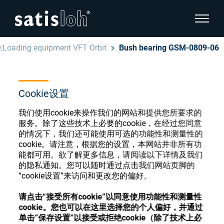
显示页
;Loading equipment VFT Orbit
Bush bearing GSM-0809-06
隐藏页面导航
汉语
English
Cookie设置
眼镜光学耗材商店
我们使用cookie来操作我们的网站和提供您所要求的
Deutsch
眼镜光学
服务。除了这些技术上必要的cookie，在经过您同意
的情况下，我们还可能使用可选的功能性和测量性的
Español
cookie。请注意，根据您的设置，本网站并非所有功
精密光学
能都可用。欲了解更多信息，请阅读以下详情及我们
注册或登录以访问您的帐户，并了解我们的各
的隐私通知。您可以随时通过点击我们网站页脚的
Français
种眼镜光学耗材
“cookie设置”来访问和更改您的偏好。
我们是谁
请点击“接受所有cookie”以同意使用功能性和测量性
注册
登录
cookie。您也可以在这里选择您的个人偏好，并通过
加入我们
单击”保存设置”以接受或拒绝cookie（除了技术上必