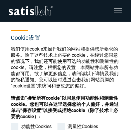
显示页
首页
商店
INVALID O;generating;VFT ultra-S
隐藏页面导航
Cookie设置
我们使用cookie来操作我们的网站和提供您所要求的
汉语
English
服务。除了这些技术上必要的cookie，在经过您同意
眼镜光学耗材商店
的情况下，我们还可能使用可选的功能性和测量性的
Deutsch
cookie。请注意，根据您的设置，本网站并非所有功
眼镜光学
能都可用。欲了解更多信息，请阅读以下详情及我们
的隐私通知。您可以随时通过点击我们网站页脚的
Español
“cookie设置”来访问和更改您的偏好。
精密光学
注册或登录以访问您的帐户，并了解我们的各
Français
种眼镜光学耗材
请点击“接受所有cookie”以同意使用功能性和测量性
cookie。您也可以在这里选择您的个人偏好，并通过
我们是谁
单击”保存设置”以接受或拒绝cookie（除了技术上必
要的cockie）:
注册
登录
功能性Cookies
测量性Cookies
加入我们