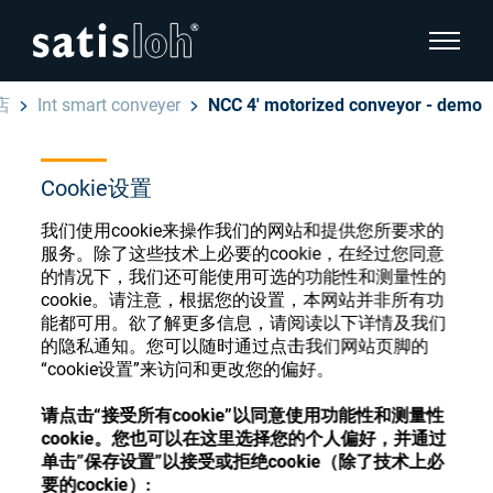
显示页
店
Int smart conveyer
NCC 4' motorized conveyor - demo
隐藏页面导航
Cookie设置
汉语
English
眼镜光学耗材商店
我们使用cookie来操作我们的网站和提供您所要求的
Deutsch
服务。除了这些技术上必要的cookie，在经过您同意
眼镜光学
的情况下，我们还可能使用可选的功能性和测量性的
cookie。请注意，根据您的设置，本网站并非所有功
Español
能都可用。欲了解更多信息，请阅读以下详情及我们
精密光学
注册或登录以访问您的帐户，并了解我们的各
的隐私通知。您可以随时通过点击我们网站页脚的
Français
种眼镜光学耗材
“cookie设置”来访问和更改您的偏好。
我们是谁
请点击“接受所有cookie”以同意使用功能性和测量性
cookie。您也可以在这里选择您的个人偏好，并通过
注册
登录
单击”保存设置”以接受或拒绝cookie（除了技术上必
加入我们
要的cockie）: