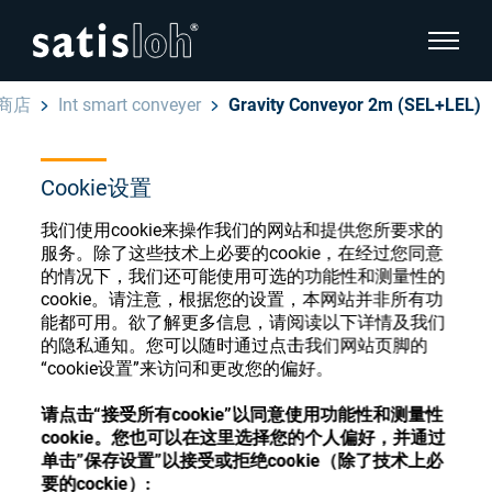
显示页
商店
Int smart conveyer
Gravity Conveyor 2m (SEL+LEL)
隐藏页面导航
Cookie设置
汉语
English
眼镜光学耗材商店
我们使用cookie来操作我们的网站和提供您所要求的
Deutsch
服务。除了这些技术上必要的cookie，在经过您同意
眼镜光学
的情况下，我们还可能使用可选的功能性和测量性的
cookie。请注意，根据您的设置，本网站并非所有功
Español
能都可用。欲了解更多信息，请阅读以下详情及我们
精密光学
注册或登录以访问您的帐户，并了解我们的各
的隐私通知。您可以随时通过点击我们网站页脚的
Français
种眼镜光学耗材
“cookie设置”来访问和更改您的偏好。
我们是谁
请点击“接受所有cookie”以同意使用功能性和测量性
cookie。您也可以在这里选择您的个人偏好，并通过
注册
登录
单击”保存设置”以接受或拒绝cookie（除了技术上必
加入我们
要的cockie）: