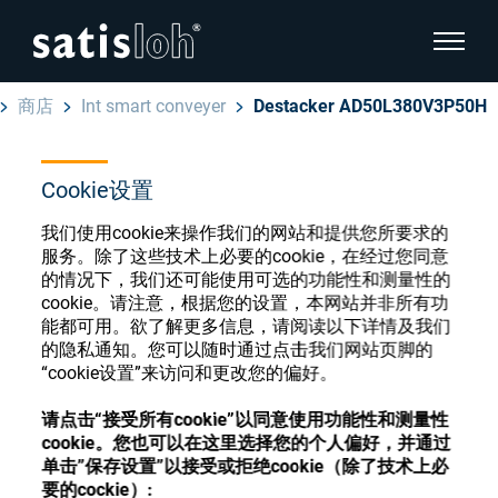
显示页
商店
Int smart conveyer
Destacker AD50L380V3P50H
隐藏页面导航
Cookie设置
汉语
English
眼镜光学耗材商店
我们使用cookie来操作我们的网站和提供您所要求的
Deutsch
服务。除了这些技术上必要的cookie，在经过您同意
眼镜光学
的情况下，我们还可能使用可选的功能性和测量性的
cookie。请注意，根据您的设置，本网站并非所有功
Español
能都可用。欲了解更多信息，请阅读以下详情及我们
精密光学
注册或登录以访问您的帐户，并了解我们的各
的隐私通知。您可以随时通过点击我们网站页脚的
Français
种眼镜光学耗材
“cookie设置”来访问和更改您的偏好。
我们是谁
请点击“接受所有cookie”以同意使用功能性和测量性
cookie。您也可以在这里选择您的个人偏好，并通过
注册
登录
单击”保存设置”以接受或拒绝cookie（除了技术上必
加入我们
要的cockie）: