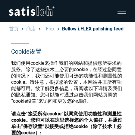
显示页
首页
商店
i-Flex
Bellow i.FLEX polishing feed
隐藏页面导航
Cookie设置
汉语
English
眼镜光学耗材商店
我们使用cookie来操作我们的网站和提供您所要求的
Deutsch
服务。除了这些技术上必要的cookie，在经过您同意
眼镜光学
的情况下，我们还可能使用可选的功能性和测量性的
cookie。请注意，根据您的设置，本网站并非所有功
Español
能都可用。欲了解更多信息，请阅读以下详情及我们
精密光学
注册或登录以访问您的帐户，并了解我们的各
的隐私通知。您可以随时通过点击我们网站页脚的
Français
种眼镜光学耗材
“cookie设置”来访问和更改您的偏好。
我们是谁
请点击“接受所有cookie”以同意使用功能性和测量性
cookie。您也可以在这里选择您的个人偏好，并通过
注册
登录
单击”保存设置”以接受或拒绝cookie（除了技术上必
加入我们
要的cockie）: