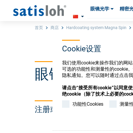
眼镜光学
精密
产品
产品
耗材与工具
耗材与工具
首页
商店
Hardcoating system Magna Spin
Cookie设置
汉语
我们使用cookie来操作我们的
眼镜光学耗材
可选的功能性和测量性的cook
眼镜光学
隐私通知。您可以随时通过点击我们
请点击“接受所有cookie”以同
精密光学
绝cookie（除了技术上必要的cock
功能性Cookies
测量性C
注册或登录以访问您的帐户
我们是谁
加入我们