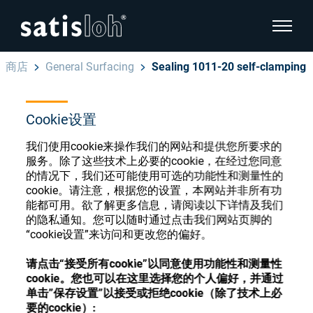
显示页
商店
General Surfacing
Sealing 1011-20 self-clamping
隐藏页面导航
Cookie设置
汉语
English
眼镜光学耗材商店
我们使用cookie来操作我们的网站和提供您所要求的
Deutsch
服务。除了这些技术上必要的cookie，在经过您同意
眼镜光学
的情况下，我们还可能使用可选的功能性和测量性的
cookie。请注意，根据您的设置，本网站并非所有功
Español
能都可用。欲了解更多信息，请阅读以下详情及我们
精密光学
注册或登录以访问您的帐户，并了解我们的各
的隐私通知。您可以随时通过点击我们网站页脚的
Français
种眼镜光学耗材
“cookie设置”来访问和更改您的偏好。
我们是谁
请点击“接受所有cookie”以同意使用功能性和测量性
cookie。您也可以在这里选择您的个人偏好，并通过
注册
登录
单击”保存设置”以接受或拒绝cookie（除了技术上必
加入我们
要的cockie）: