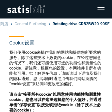
显示页
商店
General Surfacing
Rotating drive CRB2BW20-90SE
隐藏页面导航
Cookie设置
汉语
English
眼镜光学耗材商店
我们使用cookie来操作我们的网站和提供您所要求的
Deutsch
服务。除了这些技术上必要的cookie，在经过您同意
眼镜光学
的情况下，我们还可能使用可选的功能性和测量性的
cookie。请注意，根据您的设置，本网站并非所有功
Español
能都可用。欲了解更多信息，请阅读以下详情及我们
精密光学
注册或登录以访问您的帐户，并了解我们的各
的隐私通知。您可以随时通过点击我们网站页脚的
Français
种眼镜光学耗材
“cookie设置”来访问和更改您的偏好。
我们是谁
请点击“接受所有cookie”以同意使用功能性和测量性
cookie。您也可以在这里选择您的个人偏好，并通过
注册
登录
单击”保存设置”以接受或拒绝cookie（除了技术上必
加入我们
要的cockie）: