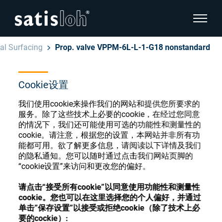
显示页
al Surfacing
Prop. valve VPPM-6L-L-1-G18 nonstandard
隐藏页面导航
Cookie设置
汉语
English
眼镜光学耗材商店
我们使用cookie来操作我们的网站和提供您所要求的
Deutsch
服务。除了这些技术上必要的cookie，在经过您同意
眼镜光学
的情况下，我们还可能使用可选的功能性和测量性的
cookie。请注意，根据您的设置，本网站并非所有功
Español
能都可用。欲了解更多信息，请阅读以下详情及我们
精密光学
注册或登录以访问您的帐户，并了解我们的各
的隐私通知。您可以随时通过点击我们网站页脚的
Français
种眼镜光学耗材
“cookie设置”来访问和更改您的偏好。
我们是谁
请点击“接受所有cookie”以同意使用功能性和测量性
cookie。您也可以在这里选择您的个人偏好，并通过
注册
登录
单击”保存设置”以接受或拒绝cookie（除了技术上必
加入我们
要的cockie）: