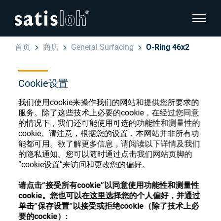
显示页
首页
商店
General Surfacing
O-Ring 46x2
隐藏页面导航
Cookie设置
汉语
English
眼镜光学耗材商店
我们使用cookie来操作我们的网站和提供您所要求的
服务。除了这些技术上必要的cookie，在经过您同意
Deutsch
眼镜光学
的情况下，我们还可能使用可选的功能性和测量性的
cookie。请注意，根据您的设置，本网站并非所有功
Español
能都可用。欲了解更多信息，请阅读以下详情及我们
精密光学
注册或登录以访问您的帐户，并了解我们的各
的隐私通知。您可以随时通过点击我们网站页脚的
Français
“cookie设置”来访问和更改您的偏好。
种眼镜光学耗材
我们是谁
请点击“接受所有cookie”以同意使用功能性和测量性
cookie。您也可以在这里选择您的个人偏好，并通过
注册
登录
单击”保存设置”以接受或拒绝cookie（除了技术上必
加入我们
要的cockie）: