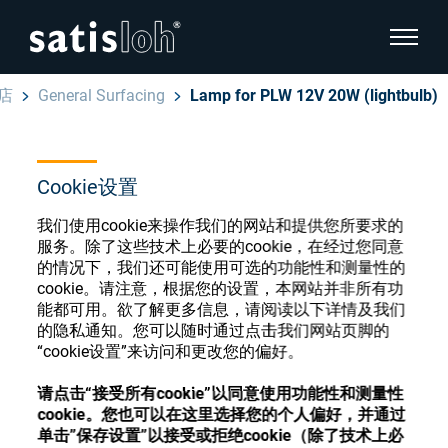
显示页
店
General Surfacing
Lamp for PLW 12V 20W (lightbulb)
隐藏页面导航
汉语
English
Cookie设置
眼镜光学耗材商店
我们使用cookie来操作我们的网站和提供您所要求的
Deutsch
眼镜光学
服务。除了这些技术上必要的cookie，在经过您同意
的情况下，我们还可能使用可选的功能性和测量性的
Español
cookie。请注意，根据您的设置，本网站并非所有功
精密光学
能都可用。欲了解更多信息，请阅读以下详情及我们
注册或登录以访问您的帐户，并了解我们的各
的隐私通知。您可以随时通过点击我们网站页脚的
Français
种眼镜光学耗材
“cookie设置”来访问和更改您的偏好。
我们是谁
请点击“接受所有cookie”以同意使用功能性和测量性
注册
登录
cookie。您也可以在这里选择您的个人偏好，并通过
加入我们
单击”保存设置”以接受或拒绝cookie（除了技术上必