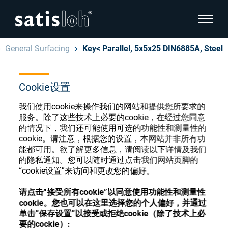
显示页
General Surfacing
Key< Parallel, 5x5x25 DIN6885A, Steel
隐藏页面导航
Cookie设置
汉语
English
眼镜光学耗材商店
我们使用cookie来操作我们的网站和提供您所要求的
Deutsch
服务。除了这些技术上必要的cookie，在经过您同意
眼镜光学
的情况下，我们还可能使用可选的功能性和测量性的
cookie。请注意，根据您的设置，本网站并非所有功
Español
能都可用。欲了解更多信息，请阅读以下详情及我们
精密光学
注册或登录以访问您的帐户，并了解我们的各
的隐私通知。您可以随时通过点击我们网站页脚的
Français
种眼镜光学耗材
“cookie设置”来访问和更改您的偏好。
我们是谁
请点击“接受所有cookie”以同意使用功能性和测量性
cookie。您也可以在这里选择您的个人偏好，并通过
注册
登录
单击”保存设置”以接受或拒绝cookie（除了技术上必
加入我们
要的cockie）: