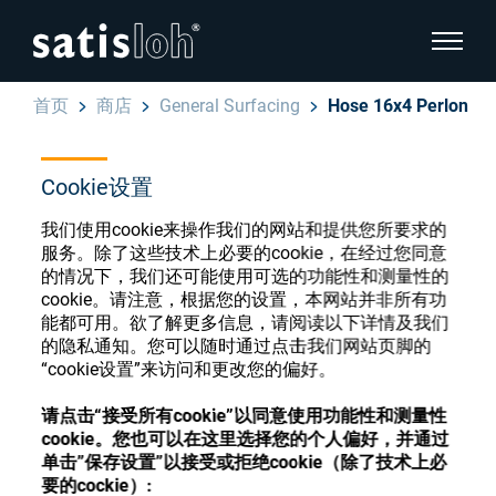
显示页
首页
商店
General Surfacing
Hose 16x4 Perlon
隐藏页面导航
Cookie设置
汉语
English
眼镜光学耗材商店
我们使用cookie来操作我们的网站和提供您所要求的
服务。除了这些技术上必要的cookie，在经过您同意
Deutsch
眼镜光学
的情况下，我们还可能使用可选的功能性和测量性的
cookie。请注意，根据您的设置，本网站并非所有功
Español
能都可用。欲了解更多信息，请阅读以下详情及我们
精密光学
注册或登录以访问您的帐户，并了解我们的各
的隐私通知。您可以随时通过点击我们网站页脚的
Français
“cookie设置”来访问和更改您的偏好。
种眼镜光学耗材
我们是谁
请点击“接受所有cookie”以同意使用功能性和测量性
cookie。您也可以在这里选择您的个人偏好，并通过
注册
登录
单击”保存设置”以接受或拒绝cookie（除了技术上必
加入我们
要的cockie）: