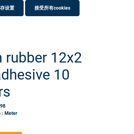
存设置
接受所有cookies
 rubber 12x2
adhesive 10
rs
398
 : Meter