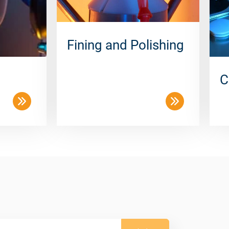
Fining and Polishing
C