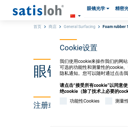
眼镜光学
精密
产品
产品
耗材与工具
耗材与工具
首页
商店
General Surfacing
Foam rubber 1
Cookie设置
汉语
我们使用cookie来操作我们的
眼镜光学耗材
可选的功能性和测量性的cook
眼镜光学
隐私通知。您可以随时通过点击我们
请点击“接受所有cookie”以同
精密光学
绝cookie（除了技术上必要的cock
功能性Cookies
测量性C
注册或登录以访问您的帐户
我们是谁
加入我们