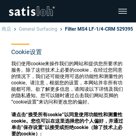
显示页
商店
General Surfacing
Filter MS4 LF-1/4-CRM 529395
隐藏页面导航
Cookie设置
汉语
English
眼镜光学耗材商店
我们使用cookie来操作我们的网站和提供您所要求的
Deutsch
服务。除了这些技术上必要的cookie，在经过您同意
眼镜光学
的情况下，我们还可能使用可选的功能性和测量性的
cookie。请注意，根据您的设置，本网站并非所有功
Español
能都可用。欲了解更多信息，请阅读以下详情及我们
精密光学
注册或登录以访问您的帐户，并了解我们的各
的隐私通知。您可以随时通过点击我们网站页脚的
Français
种眼镜光学耗材
“cookie设置”来访问和更改您的偏好。
我们是谁
请点击“接受所有cookie”以同意使用功能性和测量性
cookie。您也可以在这里选择您的个人偏好，并通过
注册
登录
单击”保存设置”以接受或拒绝cookie（除了技术上必
加入我们
要的cockie）: