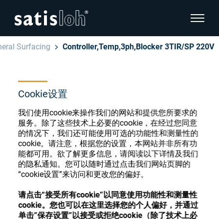
显示页
eral Surfacing
Controller,Temp,3ph,Blocker 3TIR/SP 220V
隐藏页面导航
汉语
English
Cookie设置
眼镜光学耗材商店
Deutsch
我们使用cookie来操作我们的网站和提供您所要求的
眼镜光学
服务。除了这些技术上必要的cookie，在经过您同意
的情况下，我们还可能使用可选的功能性和测量性的
Español
cookie。请注意，根据您的设置，本网站并非所有功
精密光学
注册或登录以访问您的帐户，并了解我们的各
能都可用。欲了解更多信息，请阅读以下详情及我们
Français
种眼镜光学耗材
的隐私通知。您可以随时通过点击我们网站页脚的
“cookie设置”来访问和更改您的偏好。
我们是谁
请点击“接受所有cookie”以同意使用功能性和测量性
注册
登录
cookie。您也可以在这里选择您的个人偏好，并通过
加入我们
单击”保存设置”以接受或拒绝cookie（除了技术上必