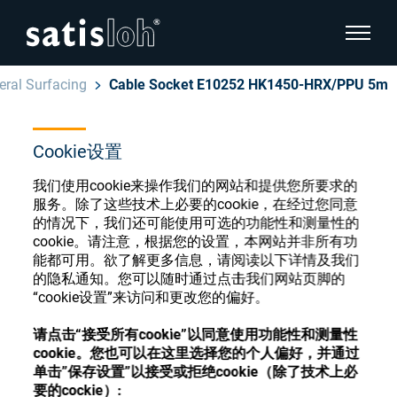
显示页
eral Surfacing
Cable Socket E10252 HK1450-HRX/PPU 5m
隐藏页面导航
Cookie设置
汉语
English
眼镜光学耗材商店
我们使用cookie来操作我们的网站和提供您所要求的
Deutsch
服务。除了这些技术上必要的cookie，在经过您同意
眼镜光学
的情况下，我们还可能使用可选的功能性和测量性的
cookie。请注意，根据您的设置，本网站并非所有功
Español
能都可用。欲了解更多信息，请阅读以下详情及我们
精密光学
注册或登录以访问您的帐户，并了解我们的各
的隐私通知。您可以随时通过点击我们网站页脚的
Français
种眼镜光学耗材
“cookie设置”来访问和更改您的偏好。
我们是谁
请点击“接受所有cookie”以同意使用功能性和测量性
cookie。您也可以在这里选择您的个人偏好，并通过
注册
登录
单击”保存设置”以接受或拒绝cookie（除了技术上必
加入我们
要的cockie）: