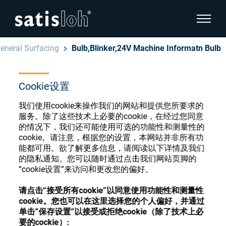
显示页
eneral Surfacing
Bulb,Blinker,24V Machine Informatn Bulb
隐藏页面导航
Cookie设置
汉语
English
眼镜光学耗材商店
我们使用cookie来操作我们的网站和提供您所要求的
Deutsch
服务。除了这些技术上必要的cookie，在经过您同意
眼镜光学
的情况下，我们还可能使用可选的功能性和测量性的
cookie。请注意，根据您的设置，本网站并非所有功
Español
能都可用。欲了解更多信息，请阅读以下详情及我们
精密光学
注册或登录以访问您的帐户，并了解我们的各
的隐私通知。您可以随时通过点击我们网站页脚的
Français
种眼镜光学耗材
“cookie设置”来访问和更改您的偏好。
我们是谁
请点击“接受所有cookie”以同意使用功能性和测量性
cookie。您也可以在这里选择您的个人偏好，并通过
注册
登录
单击”保存设置”以接受或拒绝cookie（除了技术上必
加入我们
要的cockie）: