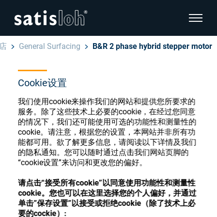
显示页
店
General Surfacing
B&R 2 phase hybrid stepper motor
隐藏页面导航
Cookie设置
汉语
English
眼镜光学耗材商店
我们使用cookie来操作我们的网站和提供您所要求的
Deutsch
服务。除了这些技术上必要的cookie，在经过您同意
眼镜光学
的情况下，我们还可能使用可选的功能性和测量性的
cookie。请注意，根据您的设置，本网站并非所有功
Español
能都可用。欲了解更多信息，请阅读以下详情及我们
精密光学
注册或登录以访问您的帐户，并了解我们的各
的隐私通知。您可以随时通过点击我们网站页脚的
Français
种眼镜光学耗材
“cookie设置”来访问和更改您的偏好。
我们是谁
请点击“接受所有cookie”以同意使用功能性和测量性
cookie。您也可以在这里选择您的个人偏好，并通过
注册
登录
单击”保存设置”以接受或拒绝cookie（除了技术上必
加入我们
要的cockie）: