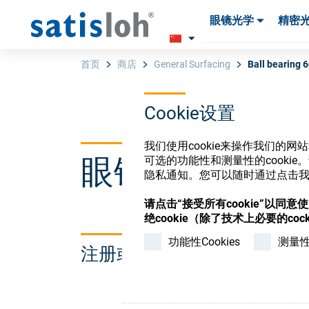
眼镜光学
精密
产品
产品
耗材与工具
耗材与工具
首页
商店
General Surfacing
Ball bearing 
Cookie设置
汉语
我们使用cookie来操作我们的
眼镜光学耗材
可选的功能性和测量性的cook
眼镜光学
隐私通知。您可以随时通过点击我们
请点击“接受所有cookie”以同
精密光学
绝cookie（除了技术上必要的cock
功能性Cookies
测量性C
注册或登录以访问您的帐户
我们是谁
加入我们