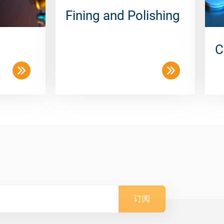
Fining and Polishing
C
订阅