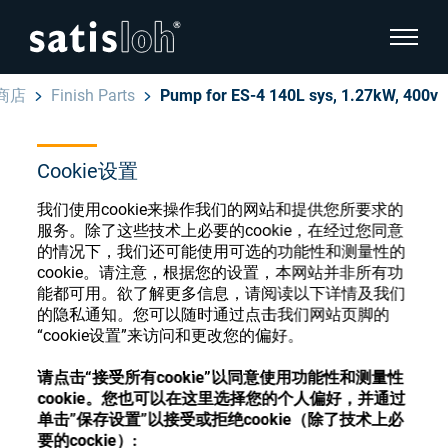
显示页
商店
Finish Parts
Pump for ES-4 140L sys, 1.27kW, 400v
隐藏页面导航
Cookie设置
汉语
English
眼镜光学耗材商店
我们使用cookie来操作我们的网站和提供您所要求的
Deutsch
服务。除了这些技术上必要的cookie，在经过您同意
眼镜光学
的情况下，我们还可能使用可选的功能性和测量性的
cookie。请注意，根据您的设置，本网站并非所有功
Español
能都可用。欲了解更多信息，请阅读以下详情及我们
精密光学
注册或登录以访问您的帐户，并了解我们的各
的隐私通知。您可以随时通过点击我们网站页脚的
Français
种眼镜光学耗材
“cookie设置”来访问和更改您的偏好。
我们是谁
请点击“接受所有cookie”以同意使用功能性和测量性
cookie。您也可以在这里选择您的个人偏好，并通过
注册
登录
单击”保存设置”以接受或拒绝cookie（除了技术上必
加入我们
要的cockie）: