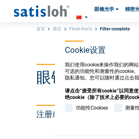
眼镜光学
精密
产品
产品
耗材与工具
耗材与工具
首页
商店
Finish Parts
Filter complete
Cookie设置
汉语
我们使用cookie来操作我们的
可选的功能性和测量性的cook
眼镜光学耗材
眼镜光学
隐私通知。您可以随时通过点击我们
请点击“接受所有cookie”以同
精密光学
绝cookie（除了技术上必要的cock
功能性Cookies
测量性C
注册或登录以访问您的帐户
我们是谁
加入我们