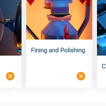
Fining and Polishing
C