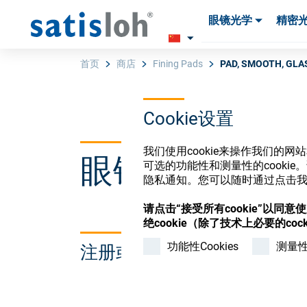
眼镜光学
精密
产品
产品
耗材与工具
耗材与工具
首页
商店
Fining Pads
PAD, SMOOTH, GLA
Cookie设置
汉语
我们使用cookie来操作我们的
眼镜光学耗材
眼镜光学
可选的功能性和测量性的cook
隐私通知。您可以随时通过点击我们
精密光学
请点击“接受所有cookie”以同
绝cookie（除了技术上必要的cock
功能性Cookies
测量性C
注册或登录以访问您的帐户
我们是谁
加入我们