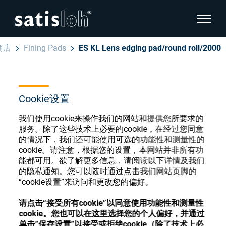
显示页
商店
Fining Pads
ES KL Lens edging pad/round roll/2000
隐藏页面导航
汉语
English
眼镜光学耗材商店
Cookie设置
Deutsch
我们使用cookie来操作我们的网站和提供您所要求的
眼镜光学
服务。除了这些技术上必要的cookie，在经过您同意
的情况下，我们还可能使用可选的功能性和测量性的
Español
cookie。请注意，根据您的设置，本网站并非所有功
精密光学
注册或登录以访问您的帐户，并了解我们的各
能都可用。欲了解更多信息，请阅读以下详情及我们
Français
种眼镜光学耗材
的隐私通知。您可以随时通过点击我们网站页脚的
“cookie设置”来访问和更改您的偏好。
我们是谁
请点击“接受所有cookie”以同意使用功能性和测量性
注册
登录
cookie。您也可以在这里选择您的个人偏好，并通过
加入我们
单击”保存设置”以接受或拒绝cookie（除了技术上必