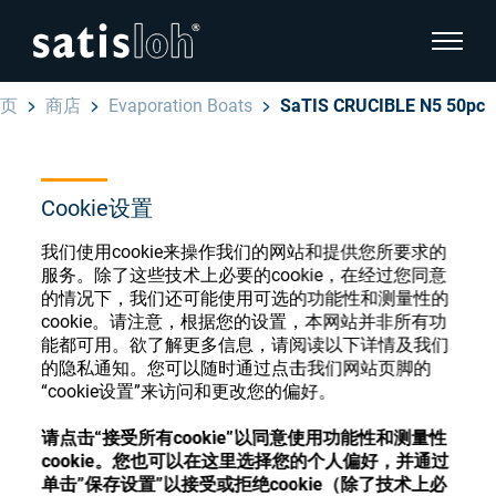
显示页
页
商店
Evaporation Boats
SaTIS CRUCIBLE N5 50pc
隐藏页面导航
汉语
English
Cookie设置
眼镜光学耗材商店
我们使用cookie来操作我们的网站和提供您所要求的
Deutsch
眼镜光学
服务。除了这些技术上必要的cookie，在经过您同意
的情况下，我们还可能使用可选的功能性和测量性的
Español
cookie。请注意，根据您的设置，本网站并非所有功
精密光学
注册或登录以访问您的帐户，并了解我们的各
能都可用。欲了解更多信息，请阅读以下详情及我们
Français
的隐私通知。您可以随时通过点击我们网站页脚的
种眼镜光学耗材
“cookie设置”来访问和更改您的偏好。
我们是谁
请点击“接受所有cookie”以同意使用功能性和测量性
注册
登录
cookie。您也可以在这里选择您的个人偏好，并通过
加入我们
单击”保存设置”以接受或拒绝cookie（除了技术上必