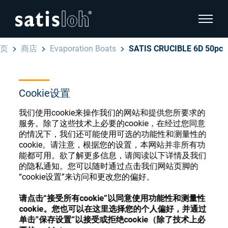
显示页
页
商店
Evaporation Boats
SATIS CRUCIBLE 6D 50pc
隐藏页面导航
汉语
English
Cookie设置
眼镜光学耗材商店
我们使用cookie来操作我们的网站和提供您所要求的
Deutsch
眼镜光学
服务。除了这些技术上必要的cookie，在经过您同意
的情况下，我们还可能使用可选的功能性和测量性的
Español
cookie。请注意，根据您的设置，本网站并非所有功
精密光学
能都可用。欲了解更多信息，请阅读以下详情及我们
注册或登录以访问您的帐户，并了解我们的各
的隐私通知。您可以随时通过点击我们网站页脚的
Français
种眼镜光学耗材
“cookie设置”来访问和更改您的偏好。
我们是谁
请点击“接受所有cookie”以同意使用功能性和测量性
注册
登录
cookie。您也可以在这里选择您的个人偏好，并通过
单击”保存设置”以接受或拒绝cookie（除了技术上必
加入我们