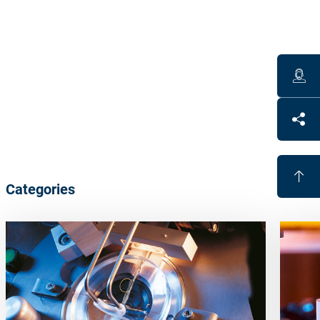
Technical data
Diameter: 47 mm
Work range base 0-14 dpt, cyl 0-4 dpt (max. 14 dpt in
strongest meridian)
Polyurethane based polish carrier
Benefits
High shape accuracy for all lens surfaces
Categories
Eliminates hard lap tools
Cost efficient
Reduces handling, because fewer tools are needed for
large working range
Short polish times through high stock removal rates;
process times nearly inde- pendent of cylinder and/or