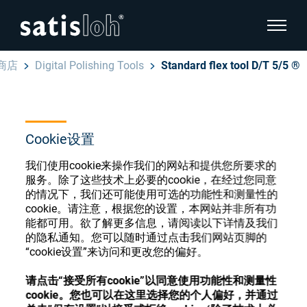
显示页
商店
Digital Polishing Tools
Standard flex tool D/T 5/5 ®
隐藏页面导航
汉语
English
眼镜光学耗材商店
Cookie设置
Deutsch
眼镜光学
我们使用cookie来操作我们的网站和提供您所要求的
服务。除了这些技术上必要的cookie，在经过您同意
Español
的情况下，我们还可能使用可选的功能性和测量性的
精密光学
cookie。请注意，根据您的设置，本网站并非所有功
注册或登录以访问您的帐户，并了解我们的各
能都可用。欲了解更多信息，请阅读以下详情及我们
Français
种眼镜光学耗材
的隐私通知。您可以随时通过点击我们网站页脚的
“cookie设置”来访问和更改您的偏好。
我们是谁
注册
登录
请点击“接受所有cookie”以同意使用功能性和测量性
cookie。您也可以在这里选择您的个人偏好，并通过
加入我们