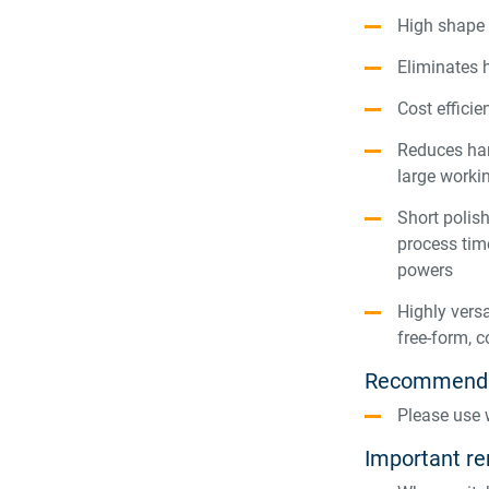
High shape 
Eliminates h
Cost efficie
Reduces han
large worki
Short polis
process tim
powers
Highly versa
free-form, 
Recommenda
Please use
Important r