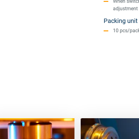
When switch
adjustment 
Packing unit
10 pcs/pac