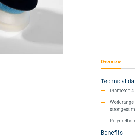
Overview
Technical da
Diameter: 
Work range b
strongest m
Polyurethan
Benefits