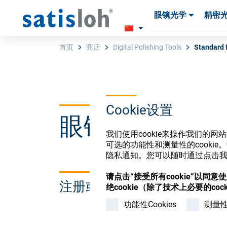
眼镜光学
精密
产品
产品
耗材与工具
耗材与工具
首页
商店
Digital Polishing Tools
Standard f
汉语
Cookie设置
眼镜光学耗材
眼镜光学
我们使用cookie来操作我们的
可选的功能性和测量性的cook
精密光学
隐私通知。您可以随时通过点击我们
请点击“接受所有cookie”以同
注册或登录以访问您的帐户
绝cookie（除了技术上必要的cock
我们是谁
功能性Cookies
测量性C
加入我们