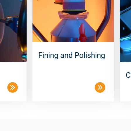
Fining and Polishing
C