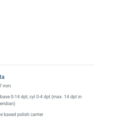
ta
47 mm
ase 0-14 dpt, cyl 0-4 dpt (max. 14 dpt in
eridian)
e based polish carrier