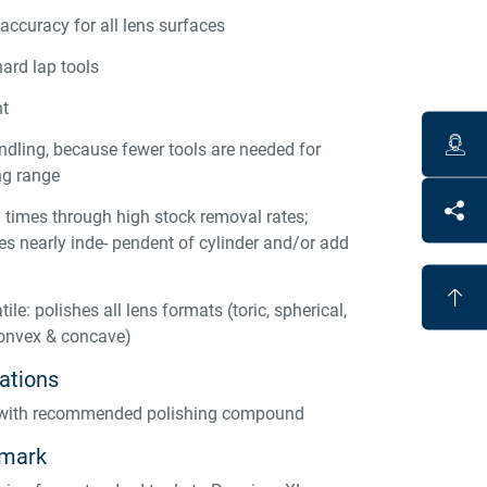
accuracy for all lens surfaces
ard lap tools
nt
dling, because fewer tools are needed for
ng range
h times through high stock removal rates;
es nearly inde- pendent of cylinder and/or add
tile: polishes all lens formats (toric, spherical,
convex & concave)
tions
 with recommended polishing compound
emark