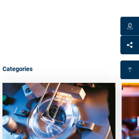
Technical Data
Diameter: 47 mm
Work range base 0-14 dpt, cyl 0-4 dpt (max. 14 dpt in
strongest meridian)
Polyurethane based polish carrier
Categories
Benefits
High shape accuracy for all lens surfaces
Eliminates hard lap tools
Cost efficient
Reduces handling, because fewer tools are needed for
large working range