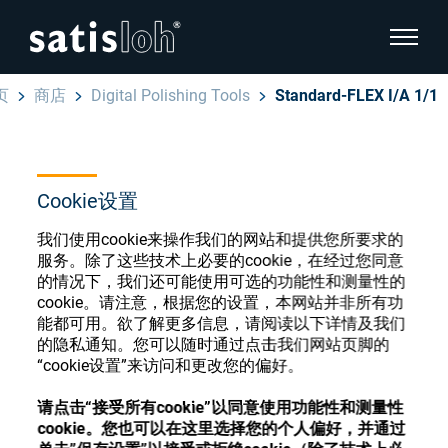
显示页
页
商店
Digital Polishing Tools
Standard-FLEX I/A 1/1
隐藏页面导航
汉语
English
眼镜光学耗材商店
Cookie设置
Deutsch
眼镜光学
我们使用cookie来操作我们的网站和提供您所要求的
服务。除了这些技术上必要的cookie，在经过您同意
Español
的情况下，我们还可能使用可选的功能性和测量性的
cookie。请注意，根据您的设置，本网站并非所有功
精密光学
注册或登录以访问您的帐户，并了解我们的各
能都可用。欲了解更多信息，请阅读以下详情及我们
Français
种眼镜光学耗材
的隐私通知。您可以随时通过点击我们网站页脚的
“cookie设置”来访问和更改您的偏好。
我们是谁
注册
登录
请点击“接受所有cookie”以同意使用功能性和测量性
cookie。您也可以在这里选择您的个人偏好，并通过
加入我们