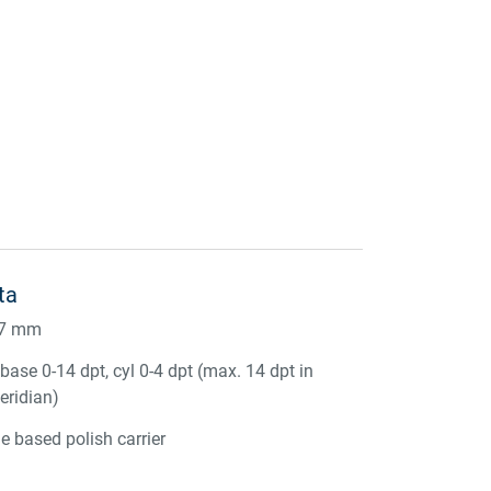
ta
47 mm
ase 0-14 dpt, cyl 0-4 dpt (max. 14 dpt in
eridian)
e based polish carrier