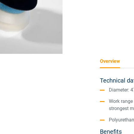
Overview
Technical da
Diameter: 
Work range b
strongest m
Polyurethan
Benefits