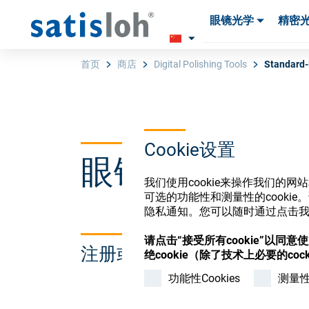
眼镜光学
精密
产品
产品
耗材与工具
耗材与工具
首页
商店
Digital Polishing Tools
Standard-
汉语
Cookie设置
眼镜光学耗材
眼镜光学
我们使用cookie来操作我们的
可选的功能性和测量性的cook
精密光学
隐私通知。您可以随时通过点击我们
请点击“接受所有cookie”以同
注册或登录以访问您的帐户
绝cookie（除了技术上必要的cock
我们是谁
功能性Cookies
测量性C
加入我们