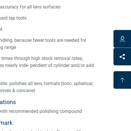
accuracy for all lens surfaces
ard lap tools
nt
dling, because fewer tools are needed for
ng range
h times through high stock removal rates;
es nearly inde- pendent of cylinder and/or add
tile: polishes all lens formats (toric, spherical,
convex & concave)
tions
 with recommended polishing compound
emark