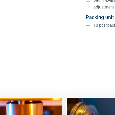
When switch
adjustment 
Packing unit
10 pcs/pac