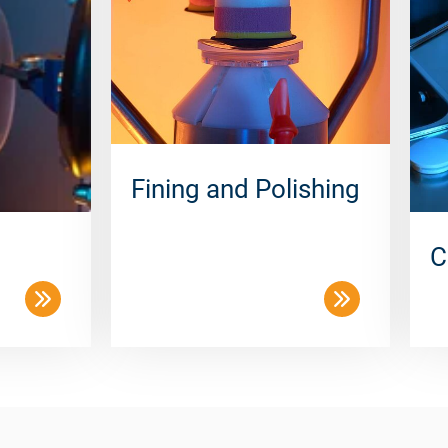
Fining and Polishing
C