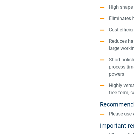
High shape 
Eliminates h
Cost efficie
Reduces han
large worki
Short polis
process tim
powers
Highly versa
free-form, 
Recommenda
Please use
Important r