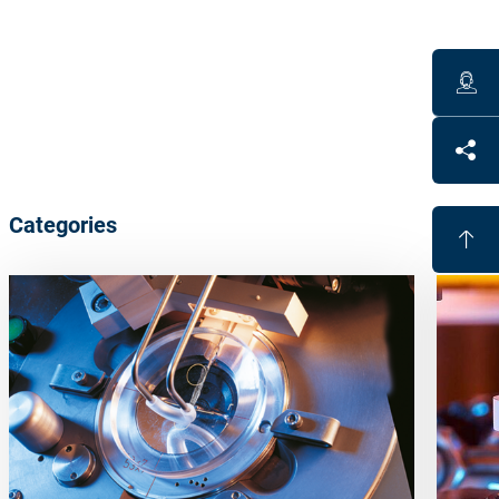
Work range base 0-14 dpt, cyl 0-4 dpt (max. 14 dpt in
strongest meridian)
Polyurethane based polish carrier
Benefits
High shape accuracy for all lens surfaces
Categories
Eliminates hard lap tools
Cost efficient
Reduces handling, because fewer tools are needed for
large working range
Short polish times through high stock removal rates;
process times nearly inde- pendent of cylinder and/or
add powers
Highly versatile: polishes all lens formats (toric,