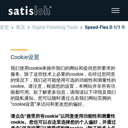
显示页
首页
商店
Digital Polishing Tools
Speed-Flex D 1/1 ®
隐藏页面导航
汉语
English
眼镜光学耗材商店
Cookie设置
Deutsch
我们使用cookie来操作我们的网站和提供您所要求的
眼镜光学
服务。除了这些技术上必要的cookie，在经过您同意
Español
的情况下，我们还可能使用可选的功能性和测量性的
cookie。请注意，根据您的设置，本网站并非所有功
精密光学
注册或登录以访问您的帐户，并了解我们的各
能都可用。欲了解更多信息，请阅读以下详情及我们
Français
种眼镜光学耗材
的隐私通知。您可以随时通过点击我们网站页脚的
“cookie设置”来访问和更改您的偏好。
我们是谁
请点击“接受所有cookie”以同意使用功能性和测量性
注册
登录
cookie。您也可以在这里选择您的个人偏好，并通过
加入我们