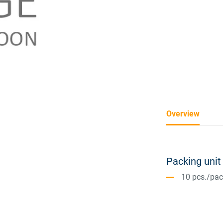
Overview
Packing unit
10 pcs./pa