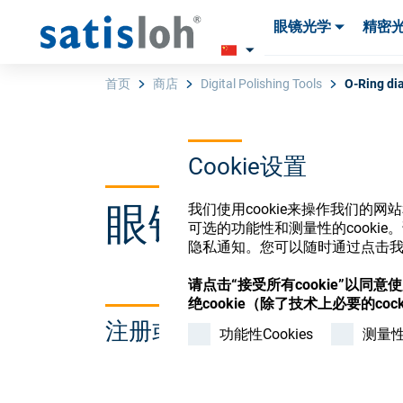
眼镜光学
精密
产品
产品
耗材与工具
耗材与工具
首页
商店
Digital Polishing Tools
O-Ring di
汉语
Cookie设置
眼镜光学耗材
我们使用cookie来操作我们的
眼镜光学
可选的功能性和测量性的cook
隐私通知。您可以随时通过点击我们
精密光学
请点击“接受所有cookie”以同
绝cookie（除了技术上必要的cock
注册或登录以访问您的帐户
我们是谁
功能性Cookies
测量性C
加入我们