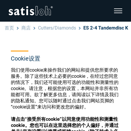
显示页
首页
商店
Cutters/Diamonds
ES 2-4 Tandemdisc K
隐藏页面导航
汉语
English
眼镜光学耗材商店
Cookie设置
Deutsch
我们使用cookie来操作我们的网站和提供您所要求的
眼镜光学
服务。除了这些技术上必要的cookie，在经过您同意
Español
的情况下，我们还可能使用可选的功能性和测量性的
cookie。请注意，根据您的设置，本网站并非所有功
精密光学
注册或登录以访问您的帐户，并了解我们的各
能都可用。欲了解更多信息，请阅读以下详情及我们
Français
种眼镜光学耗材
的隐私通知。您可以随时通过点击我们网站页脚的
“cookie设置”来访问和更改您的偏好。
我们是谁
请点击“接受所有cookie”以同意使用功能性和测量性
注册
登录
cookie。您也可以在这里选择您的个人偏好，并通过
加入我们