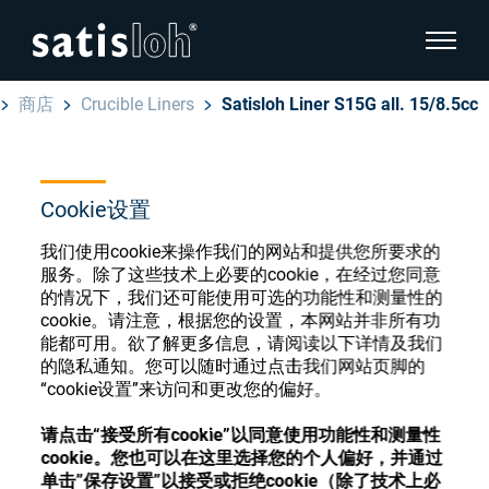
显示页
商店
Crucible Liners
Satisloh Liner S15G all. 15/8.5cc
隐藏页面导航
汉语
English
Cookie设置
眼镜光学耗材商店
Deutsch
我们使用cookie来操作我们的网站和提供您所要求的
眼镜光学
服务。除了这些技术上必要的cookie，在经过您同意
的情况下，我们还可能使用可选的功能性和测量性的
Español
cookie。请注意，根据您的设置，本网站并非所有功
精密光学
注册或登录以访问您的帐户，并了解我们的各
能都可用。欲了解更多信息，请阅读以下详情及我们
Français
种眼镜光学耗材
的隐私通知。您可以随时通过点击我们网站页脚的
“cookie设置”来访问和更改您的偏好。
我们是谁
请点击“接受所有cookie”以同意使用功能性和测量性
注册
登录
cookie。您也可以在这里选择您的个人偏好，并通过
加入我们
单击”保存设置”以接受或拒绝cookie（除了技术上必