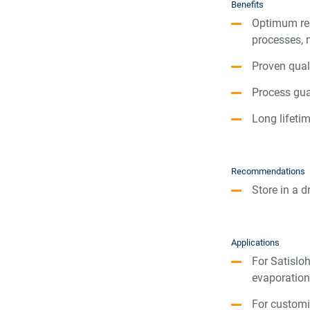
Benefits
Optimum res
processes, 
Proven
qual
Process
gua
Long lifeti
Recommendations
Stor
e
in a d
Applications
For Satislo
evaporatio
For customi