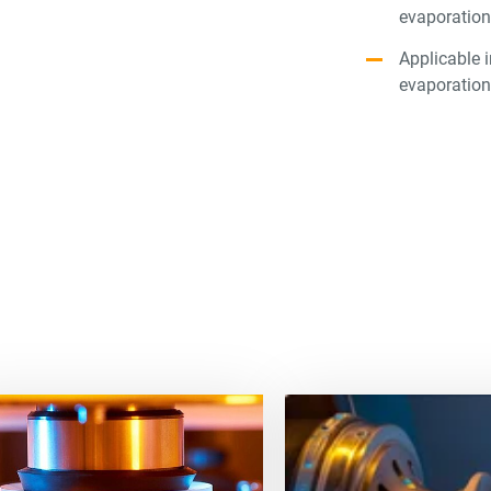
evaporatio
Applicable 
evaporatio