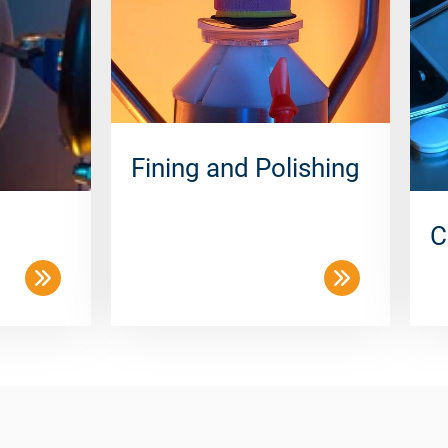
Fining and Polishing
C