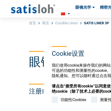
眼镜光学
精密
产品
产品
耗材与工具
耗材与工具
首页
商店
Crucible Liners
SATIS LINER 3P
汉语
Cookie设置
眼镜光学耗材
眼镜光学
我们使用cookie来操作我们的
可选的功能性和测量性的cook
精密光学
隐私通知。您可以随时通过点击我们
请点击“接受所有cookie”以同
注册或登录以访问您的帐户
绝cookie（除了技术上必要的cock
我们是谁
功能性Cookies
测量性C
加入我们