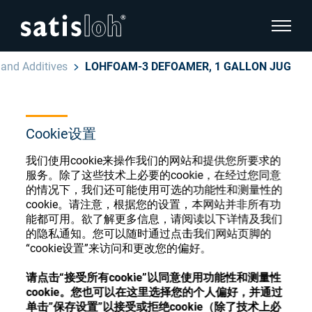
显示页
 and Additives
LOHFOAM-3 DEFOAMER, 1 GALLON JUG
隐藏页面导航
汉语
English
Cookie设置
眼镜光学耗材商店
Deutsch
我们使用cookie来操作我们的网站和提供您所要求的
眼镜光学
服务。除了这些技术上必要的cookie，在经过您同意
的情况下，我们还可能使用可选的功能性和测量性的
Español
cookie。请注意，根据您的设置，本网站并非所有功
精密光学
注册或登录以访问您的帐户，并了解我们的各
能都可用。欲了解更多信息，请阅读以下详情及我们
Français
种眼镜光学耗材
的隐私通知。您可以随时通过点击我们网站页脚的
“cookie设置”来访问和更改您的偏好。
我们是谁
请点击“接受所有cookie”以同意使用功能性和测量性
注册
登录
cookie。您也可以在这里选择您的个人偏好，并通过
加入我们
单击”保存设置”以接受或拒绝cookie（除了技术上必