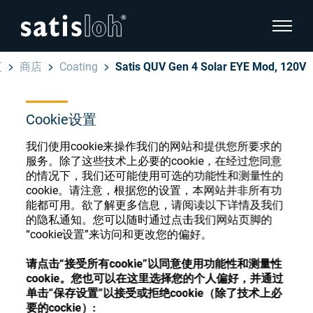
显示页
页
商店
Coating
Satis QUV Gen 4 Solar EYE Mod, 120V
隐藏页面导航
Cookie设置
汉语
English
眼镜光学耗材商店
我们使用cookie来操作我们的网站和提供您所要求的
Deutsch
服务。除了这些技术上必要的cookie，在经过您同意
眼镜光学
的情况下，我们还可能使用可选的功能性和测量性的
cookie。请注意，根据您的设置，本网站并非所有功
Español
能都可用。欲了解更多信息，请阅读以下详情及我们
精密光学
注册或登录以访问您的帐户，并了解我们的各
的隐私通知。您可以随时通过点击我们网站页脚的
Français
种眼镜光学耗材
“cookie设置”来访问和更改您的偏好。
我们是谁
请点击“接受所有cookie”以同意使用功能性和测量性
cookie。您也可以在这里选择您的个人偏好，并通过
注册
登录
单击”保存设置”以接受或拒绝cookie（除了技术上必
加入我们
要的cockie）: