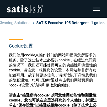
显示页
Cleaning Solutions
SATIS Ecosolve 105 Detergent -1 gallon
隐藏页面导航
汉语
English
Cookie设置
眼镜光学耗材商店
Deutsch
我们使用cookie来操作我们的网站和提供您所要求的
眼镜光学
服务。除了这些技术上必要的cookie，在经过您同意
的情况下，我们还可能使用可选的功能性和测量性的
Español
cookie。请注意，根据您的设置，本网站并非所有功
精密光学
注册或登录以访问您的帐户，并了解我们的各
能都可用。欲了解更多信息，请阅读以下详情及我们
Français
种眼镜光学耗材
的隐私通知。您可以随时通过点击我们网站页脚的
“cookie设置”来访问和更改您的偏好。
我们是谁
请点击“接受所有cookie”以同意使用功能性和测量性
注册
登录
cookie。您也可以在这里选择您的个人偏好，并通过
加入我们
单击”保存设置”以接受或拒绝cookie（除了技术上必