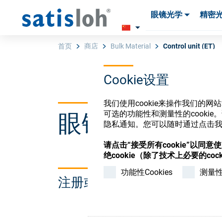
眼镜光学
精密
产品
产品
耗材与工具
耗材与工具
首页
商店
Bulk Material
Control unit (ET)
Cookie设置
汉语
我们使用cookie来操作我们的
可选的功能性和测量性的cook
眼镜光学耗材
眼镜光学
隐私通知。您可以随时通过点击我们
请点击“接受所有cookie”以同
精密光学
绝cookie（除了技术上必要的cock
功能性Cookies
测量性C
注册或登录以访问您的帐户
我们是谁
加入我们