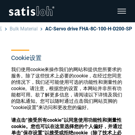
显示页
店
Bulk Material
AC-Servo drive FHA-8C-100-H-D200-SP
隐藏页面导航
汉语
English
Cookie设置
眼镜光学耗材商店
Deutsch
我们使用cookie来操作我们的网站和提供您所要求的
眼镜光学
服务。除了这些技术上必要的cookie，在经过您同意
的情况下，我们还可能使用可选的功能性和测量性的
Español
cookie。请注意，根据您的设置，本网站并非所有功
精密光学
注册或登录以访问您的帐户，并了解我们的各
能都可用。欲了解更多信息，请阅读以下详情及我们
Français
种眼镜光学耗材
的隐私通知。您可以随时通过点击我们网站页脚的
“cookie设置”来访问和更改您的偏好。
我们是谁
请点击“接受所有cookie”以同意使用功能性和测量性
注册
登录
cookie。您也可以在这里选择您的个人偏好，并通过
加入我们
单击”保存设置”以接受或拒绝cookie（除了技术上必